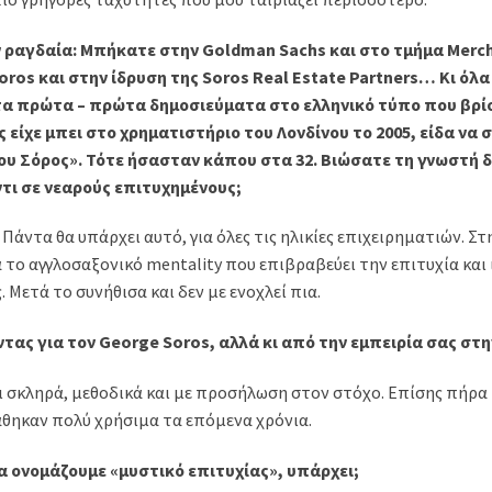
ν ραγδαία: Μπήκατε στην Goldman Sachs και στο τμήμα Merc
oros και στην ίδρυση της Soros Real Estate Partners… Κι όλα
 τα πρώτα – πρώτα δημοσιεύματα στο ελληνικό τύπο που βρί
ς είχε μπει στο χρηματιστήριο του Λονδίνου το 2005, είδα να
ου Σόρος». Τότε ήσασταν κάπου στα 32. Βιώσατε τη γνωστή 
ι σε νεαρούς επιτυχημένους;
. Πάντα θα υπάρχει αυτό, για όλες τις ηλικίες επιχειρηματιών. Στ
α το αγγλοσαξονικό mentality που επιβραβεύει την επιτυχία και 
Μετά το συνήθισα και δεν με ενοχλεί πια.
τας για τον George Soros, αλλά κι από την εμπειρία σας στ
ι σκληρά, μεθοδικά και με προσήλωση στον στόχο. Επίσης πήρα
θηκαν πολύ χρήσιμα τα επόμενα χρόνια.
α ονομάζουμε «μυστικό επιτυχίας», υπάρχει;