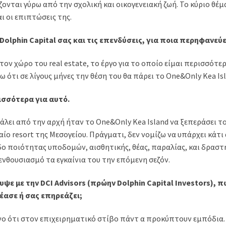
ονται γύρω από την σχολική και οικογενειακή ζωή. Το κύριο θέ
ι οι επιπτώσεις της.
 Dolphin Capital σας και τις επενδύσεις, για ποια περηφανε
στον χώρο του real estate, το έργο για το οποίο είμαι περισσότ
 ότι σε λίγους μήνες την θέση του θα πάρει το One&Only Kea Isl
ισσότερα για αυτό.
άλει από την αρχή ήταν το One&Only Kea Island να ξεπεράσει τ
αίο resort της Μεσογείου. Πράγματι, δεν νομίζω να υπάρχει κάτι
δο ποιότητας υποδομών, αισθητικής, θέας, παραλίας, και δρασ
ενθουσιασμό τα εγκαίνια του την επόμενη σεζόν.
ψε με την DCI Advisors (πρώην Dolphin Capital Investors), π
έασε ή σας επηρεάζει;
ο ότι στον επιχειρηματικό στίβο πάντ α προκύπτουν εμπόδια. 