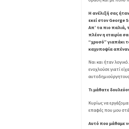
Η ανέλιξή σας ήτα
εκεί στον George S
Απ’ τα πιο παλιά,
πλέον η εταιρία σα
“χρυσό” γιαπάκι τ
καχυποψία απέναντ
Ναι και ήταν λογικό
ενοχλούσε γιατί είχ
αυτοδημιούργητους. 
Τι μάθατε δουλεύον
Κυρίως να εργάζομα
επαφές που μου στά
Αυτό που μάθαμε ν