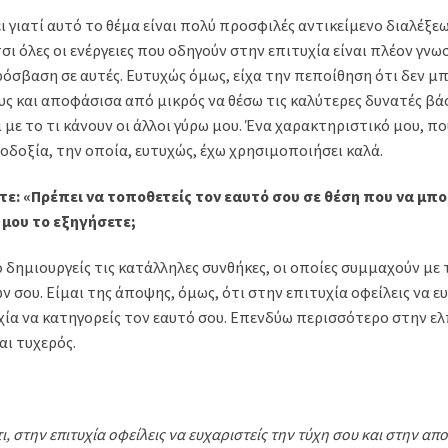
 γιατί αυτό το θέμα είναι πολύ προσφιλές αντικείμενο διαλέξεω
έτσι όλες οι ενέργειες που οδηγούν στην επιτυχία είναι πλέον γν
ρόσβαση σε αυτές. Ευτυχώς όμως, είχα την πεποίθηση ότι δεν 
υς και αποφάσισα από μικρός να θέσω τις καλύτερες δυνατές βάσ
ι με το τι κάνουν οι άλλοι γύρω μου. Ένα χαρακτηριστικό μου, π
λοδοξία, την οποία, ευτυχώς, έχω χρησιμοποιήσει καλά.
τε: «Πρέπει να τοποθετείς τον εαυτό σου σε θέση που να μπορ
 μου το εξηγήσετε;
 δημιουργείς τις κατάλληλες συνθήκες, οι οποίες συμμαχούν με 
 σου. Είμαι της άποψης, όμως, ότι στην επιτυχία οφείλεις να ε
χία να κατηγορείς τον εαυτό σου. Επενδύω περισσότερο στην ελ
αι τυχερός.
ι, στην επιτυχία οφείλεις να ευχαριστείς την τύχη σου και στην απ