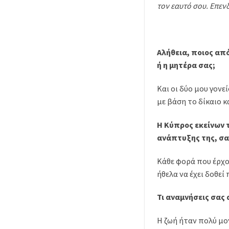
τον εαυτό σου. Επενδ
Αλήθεια, ποιος απ
ή η μητέρα σας;
Και οι δύο μου γονε
με βάση το δίκαιο κα
Η Κύπρος εκείνων 
ανάπτυξης της, σα
Κάθε φορά που έρχομ
ήθελα να έχει δοθε
Τι αναμνήσεις σας
Η ζωή ήταν πολύ μο