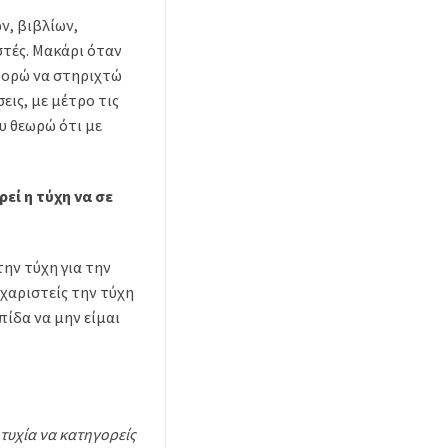
ν, βιβλίων,
ωστές. Μακάρι όταν
μπορώ να στηριχτώ
εις, με μέτρο τις
ου θεωρώ ότι με
εί η τύχη να σε
την τύχη για την
υχαριστείς την τύχη
πίδα να μην είμαι
οτυχία να κατηγορείς