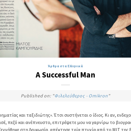
Άρθρα στα Ελληνικά
A Successful Man
Published on: "
Φιλελεύθερος - Omikron
"
ηµατίας και ταξιδιώτης». Έτσι συστήνεται ο ίδιος. Κι αν, ενδεχ
σέ, πεζό και ανέπνευστο, επιτρέψετε µου να γαρνίρω το βιογρα
 Γεννήθηκε στη Λευκωσία, απέκτησε τρία πτυχία από το ΜΙΤ της