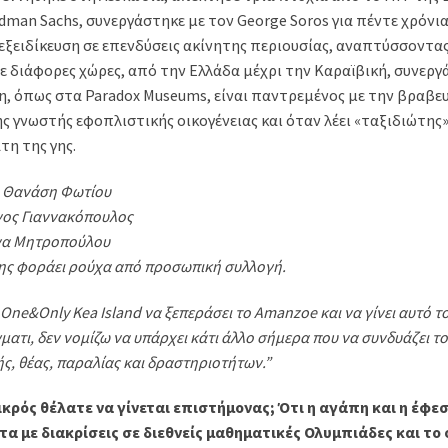
man Sachs, συνεργάστηκε µε τον George Soros για πέντε χρόνια,
 εξειδίκευση σε επενδύσεις ακίνητης περιουσίας, αναπτύσσοντα
ε διάφορες χώρες, από την Ελλάδα µέχρι την Καραϊβική, συνεργά
η, όπως στα Paradox Museums, είναι παντρεµένος µε την βραβ
ς γνωστής εφοπλιστικής οικογένειας και όταν λέει «ταξιδιώτης» 
τη της γης.
Θανάση Φωτίου
ος Γιαννακόπουλος
να Μητροπούλου
ης φοράει ρούχα από προσωπική συλλογή.
 One&Only Kea Island να ξεπεράσει το Amanzoe και να γίνει αυτό τ
µατι, δεν νοµίζω να υπάρχει κάτι άλλο σήµερα που να συνδυάζει τ
ς, θέας, παραλίας και δραστηριοτήτων.”
μικρός θέλατε να γίνεται επιστήμονας; Ότι η αγάπη και η έφε
α με διακρίσεις σε διεθνείς μαθηματικές Ολυμπιάδες και το 