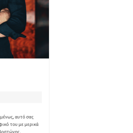
οµένως, αυτό σας
φικό του µε µερικά
 Βοστώνης,