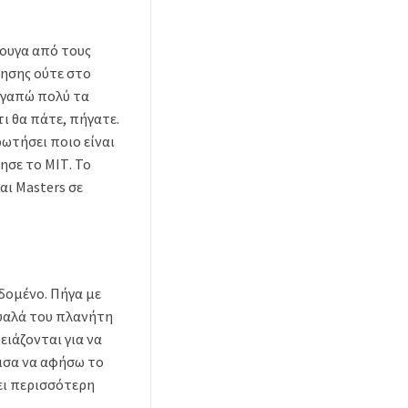
κουγα από τους
τησης ούτε στο
 αγαπώ πολύ τα
ι θα πάτε, πήγατε.
ωτήσει ποιο είναι
ησε το ΜΙΤ. Το
αι Masters σε
εδομένο. Πήγα με
μυαλά του πλανήτη
ιάζονται για να
ισα να αφήσω το
ει περισσότερη