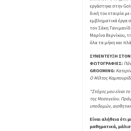
εργάστηκε στην Gold
δική του εταιρία µε
εµβληµατικά έργα σ
τον Σάκη Τανιµανίδ
Μαρίνα Βερνίκου, τη
όλα τα µήκη και πλά
ΣΥΝΕΝΤΕΥΞΗ ΣΤΟΝ
ΦΩΤΟΓΡΑΦΙΕΣ:
Πάν
GROOMING:
Κατερί
Ο Μίλτος Καµπουρίδ
“Στόχος µου είναι το
της Μεσογείου. Πράγ
υποδοµών, αισθητική
Eίναι αλήθεια ότι 
μαθηματικά, μάλιστ