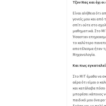
Τζον Νας και όχι οι
Είναι αλήθεια ότι α
γονείς μου και από
σπίτι ούτε στο σχολ
μαθηματικά. Στo ΜΙΤ
Ήσασταν επηρεασμέν
το καλύτερο πανεπι
αποτέλεσμα ήταν τρ
Μηχανολογία.
Και πως εγκαταλεί
Στο ΜIT έμαθα να σκ
αέρα ότι είμαι ο κ
και κατάλαβα πόσο 
μπορέσει κάποιος ν
παιδικό μου όνειρο
δράση και με πολύ 