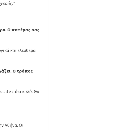
υχερός.”
ερο. Ο πατέρας σας
ογικά και ελεύθερα
λάξει. Ο τρόπος
state πάει καλά. Θα
ν Αθήνα. Οι