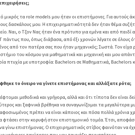
 επιχειρήσεις;
πό μικρός τα role models μου ήταν οι επιστήμονες. Για αυτούς ά
 τους δασκάλους μου. Η επιχειρηματικότητά δεν ήταν θέμα συζή
είο. Ναι, o Τζον Νας ήταν ένα πρότυπο για εμένα και από παιδί
 πάντως που, όπως διάβασα, από έξι χρονών λέγατε σε όλους ότ
ος από τον πατέρα σας που ήταν μηχανικός; Σωστά. Τον είχα ρ
στήμιο του κόσμου για μαθηματικά και μηχανική και μου απάντ
ία πτυχία με υποτροφία: Bachelors σε Μαθηματικά, Bachelors κ
φθηκε το όνειρο να γίνετε επιστήμονας και αλλάξατε ρότα;
έφτομαι μεθοδικά και γρήγορα, αλλά και ότι τίποτα δεν είναι δ
αλύτερος και ξαφνικά βρέθηκα να συναγωνίζομαι τα μεγαλύτερα 
αφοσιωμένος πρέπει να είναι κάποιος και πόσα πολλά χρόνια χρε
α φτάσει στην κορυφή στον επιστημονικό τομέα. Έτσι, αποφάσ
 να γίνω επιστήμονας. Ο επιχειρηματικός στίβος φαινόταν να έχ
πιο γρήγορες ταχύτητες που μου ταιριάζει περισσότερο.