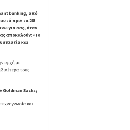
hant banking, από
 αυτά πριν τα 28!
σκω για σας, όταν
 σας αποκαλούν: «Το
δυσπιστία και
ην αρχή με
ιδιαίτερα τους
ην Goldman Sachs;
 τεχνογνωσία και