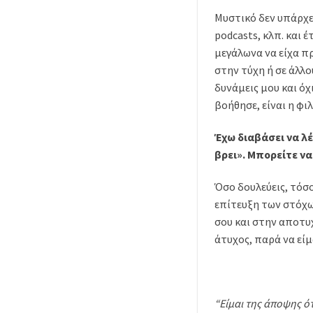
Μυστικό δεν υπάρχει
podcasts, κλπ. και 
μεγάλωνα να είχα π
στην τύχη ή σε άλλο
δυνάμεις μου και όχ
βοήθησε, είναι η φι
Έχω διαβάσει να λέ
βρει». Μπορείτε να
Όσο δουλεύεις, τόσο
επίτευξη των στόχων
σου και στην αποτυ
άτυχος, παρά να είμ
“Είµαι της άποψης ότ