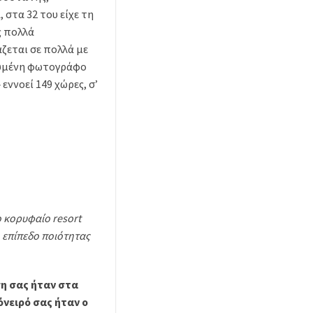
 στα 32 του είχε τη
ς πολλά
ζεται σε πολλά µε
ευµένη φωτογράφο
εννοεί 149 χώρες, σ’
ο κορυφαίο resort
ο επίπεδο ποιότητας
ση σας ήταν στα
όνειρό σας ήταν ο