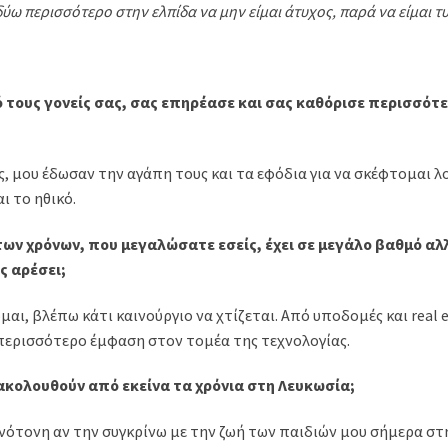
ύω περισσότερο στην ελπίδα να µην είµαι άτυχος, παρά να είµαι τ
ό τους γονείς σας, σας επηρέασε και σας καθόρισε περισσότ
ίς, μου έδωσαν την αγάπη τους και τα εφόδια για να σκέφτομαι λ
ι το ηθικό.
των χρόνων, που μεγαλώσατε εσείς, έχει σε μεγάλο βαθμό αλ
ς αρέσει;
αι, βλέπω κάτι καινούργιο να χτίζεται. Από υποδομές και real e
ί περισσότερο έμφαση στον τομέα της τεχνολογίας.
 ακολουθούν από εκείνα τα χρόνια στη Λευκωσία;
νότονη αν την συγκρίνω με την ζωή των παιδιών μου σήμερα στη