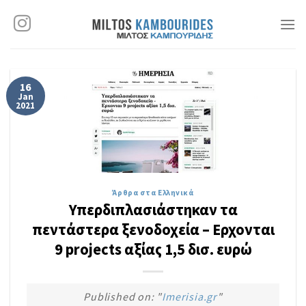
Skip
to
content
16
Jan
2021
Άρθρα στα Ελληνικά
Υπερδιπλασιάστηκαν τα
πεντάστερα ξενοδοχεία – Eρχονται
9 projects αξίας 1,5 δισ. ευρώ
Published on: "
Imerisia.gr
"