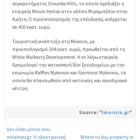
συγκροτήματος Elounda Hills, το οποίο σχεδιάζει η
εταιρεία Mirum Hellas στον κόλπο Μιραμπέλου στην
Κρήτη. Ο προϋπολογισμός της επένδυσης ανέρχεται
σε 410 εκατ. ευρώ.
Τουριστική ανάπτυξη στη Μύκονο, με
προϋπολογισμό 104 εκατ. ευρώ, προωθείται από τη
White Mulberry Development. Η εν λόγω εταιρεία
δρομολογεί την κατασκευή δύο ξενοδοχείων με την
επωνυμία Raffles Mykonos και Fairmont Mykonos, τα
οποία θα πλαισιωθούν από κατοικίες και συνεδριακό
κέντρο.
Source: "
Imerisia.gr
"
Δεν είσαι μόνος σου,
milamou.gr: Η ηλεκτρονική
Where to buy property in