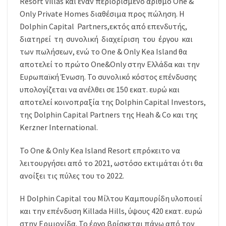
Resort Villas και έναν περιορισμένο αριθμό One &
Only Private Homes διαθέσιμα προς πώληση. Η
Dolphin Capital Partners,εκτός από επενδυτής,
διατηρεί τη συνολική διαχείριση του έργου και
των πωλήσεων, ενώ το One & Only Kea Island θα
αποτελεί το πρώτο One&Only στην Ελλάδα και την
Ευρωπαϊκή Ένωση. Το συνολικό κόστος επένδυσης
υπολογίζεται να ανέλθει σε 150 εκατ. ευρώ και
αποτελεί κοινοπραξία της Dolphin Capital Investors,
της Dolphin Capital Partners της Heah & Co και της
Kerzner International.
To One & Only Kea Island Resort επρόκειτο να
λειτουργήσει από το 2021, ωστόσο εκτιμάται ότι θα
ανοίξει τις πύλες του το 2022.
Η Dolphin Capital του Μίλτου Καμπουρίδη υλοποιεί
και την επένδυση Killada Hills, ύψους 420 εκατ. ευρώ
στην Ερμιονίδα. Το έργο βρίσκεται πάνω από τον