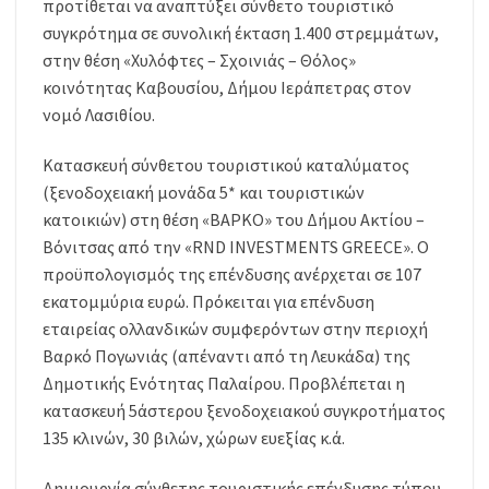
προτίθεται να αναπτύξει σύνθετο τουριστικό
συγκρότημα σε συνολική έκταση 1.400 στρεμμάτων,
στην θέση «Χυλόφτες – Σχοινιάς – Θόλος»
κοινότητας Καβουσίου, Δήμου Ιεράπετρας στον
νομό Λασιθίου.
Κατασκευή σύνθετου τουριστικού καταλύματος
(ξενοδοχειακή μονάδα 5* και τουριστικών
κατοικιών) στη θέση «ΒΑΡΚΟ» του Δήμου Ακτίου –
Βόνιτσας από την «RND INVESTMENTS GREECE». Ο
προϋπολογισμός της επένδυσης ανέρχεται σε 107
εκατομμύρια ευρώ. Πρόκειται για επένδυση
εταιρείας ολλανδικών συμφερόντων στην περιοχή
Βαρκό Πογωνιάς (απέναντι από τη Λευκάδα) της
Δημοτικής Ενότητας Παλαίρου. Προβλέπεται η
κατασκευή 5άστερου ξενοδοχειακού συγκροτήματος
135 κλινών, 30 βιλών, χώρων ευεξίας κ.ά.
Δημιουργία σύνθετης τουριστικής επένδυσης τύπου