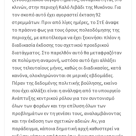
κλινών, στην περιοχή Καλό Λιβάδι της Μυκόνου. Για
τον σκοπό αυτό έχει αγοραστεί έκταση 92
στρεμμάτων. Πριν από λίγες ημέρες, το ΣτΕ άναψε
το πράσινο φως για τους όρους πολεοδόμησης της
περιοχής, με αποτέλεσμα να έχει ξεκινήσει πλέον η
διαδικασία έκδοσης του σχετικού προεδρικού
διατάγματος. Στο παρελθόν αυτό θα μεταφραζόταν
σε πολύμηνη αναμονή, ωστόσο αυτό έχει αλλάξει
τους τελευταίους μήνες, καθώς οι διαδικασίες, κατά
κανόνα, ολοκληρώνονται σε μερικές εβδομάδες.
Πέραν της δεδομένης πολιτικής βούλησης, εκείνο
που έχει αλλάξει είναι η ανάληψη από το υπουργείο
Ανάπτυξης κεντρικού ρόλου για τον συντονισμό
όλων των φορέων και την επίλυση όλων των
προβλημάτων εν τη γενέσει τους, αναλαμβάνοντας
και την έκδοση των σχετικών αδειών. Αν, για
παράδειγμα, κάποια δημοτική αρχή καθυστερεί να
εκδώσει κάποια απόφαση (π.χ. έγκριση υψομετρικής