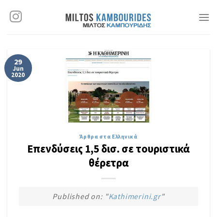
Skip
to
content
29
Jun
2020
Άρθρα στα Ελληνικά
Επενδύσεις 1,5 δισ. σε τουριστικά
θέρετρα
Published on: "
Kathimerini.gr
"