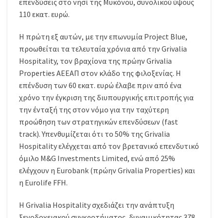
επενδύσεις στο νησί της Μυκόνου, συνολικού ύψους
110 εκατ. ευρώ.
Η πρώτη εξ αυτών, με την επωνυμία Project Blue,
προωθείται τα τελευταία χρόνια από την Grivalia
Hospitality, τον βραχίονα της πρώην Grivalia
Properties ΑΕΕΑΠ στον κλάδο της φιλοξενίας. Η
επένδυση των 60 εκατ. ευρώ έλαβε πριν από ένα
χρόνο την έγκριση της διυπουργικής επιτροπής για
την ένταξή της στον νόμο για την ταχύτερη
προώθηση των στρατηγικών επενδύσεων (fast
track). Υπενθυμίζεται ότι το 50% της Grivalia
Hospitality ελέγχεται από τον βρετανικό επενδυτικό
όμιλο Μ&G Investments Limited, ενώ από 25%
ελέγχουν η Eurobank (πρώην Grivalia Properties) και
η Eurolife FFH.
Η Grivalia Hospitality σχεδιάζει την ανάπτυξη
ξενοδοχειακού συγκροτήματος, δυναμικότητας 378