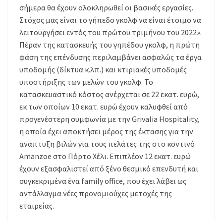
σήμερα θα έχουν ολοκληρωθεί οι βασικές εργασίες.
Στόχος μας είναι το γήπεδο γκολφ να είναι έτοιμο να
λειτουργήσει εντός του πρώτου τριμήνου του 2022».
Πέραν της κατασκευής του γηπέδου γκολφ, η πρώτη
φάση της επένδυσης περιλαμβάνει ασφαλώς τα έργα
υποδομής (δίκτυα κ.λπ.) και κτιριακές υποδομές
υποστήριξης των μελών του γκολφ. Το
κατασκευαστικό κόστος ανέρχεται σε 22 εκατ. ευρώ,
εκ των οποίων 10 εκατ. ευρώ έχουν καλυφθεί από
προγενέστερη συμφωνία με την Grivalia Hospitality,
η οποία έχει αποκτήσει μέρος της έκτασης για την
ανάπτυξη βιλών για τους πελάτες της στο κοντινό
Amanzoe στο Πόρτο Χέλι. Επιπλέον 12 εκατ. ευρώ
έχουν εξασφαλιστεί από ξένο θεσμικό επενδυτή και
συγκεκριμένα ένα family office, που έχει λάβει ως
αντάλλαγμα νέες προνομιούχες μετοχές της
εταιρείας.