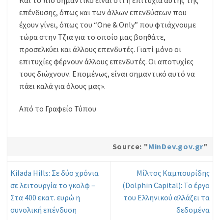
Και το πιο σημαντικό είναι ότι η επιτυχία αυτής της
επένδυσης, όπως και των άλλων επενδύσεων που
έχουν γίνει, όπως του “One & Only” που φτιάχνουμε
τώρα στην Τζια για το οποίο μας βοηθάτε,
προσελκύει και άλλους επενδυτές. Γιατί μόνο οι
επιτυχίες φέρνουν άλλους επενδυτές. Οι αποτυχίες
τους διώχνουν. Επομένως, είναι σημαντικό αυτό να
πάει καλά για όλους μας».
Από το Γραφείο Τύπου
Source: "
MinDev.gov.gr
"
Kilada Hills: Σε δύο χρόνια
Μίλτος Καμπουρίδης
σε λειτουργία το γκολφ –
(Dolphin Capital): Το έργο
Στα 400 εκατ. ευρώ η
του Eλληνικού αλλάζει τα
συνολική επένδυση
δεδομένα