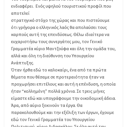
ενδιαφέρει. Ενός υψηλού τουριστικού προφίλ που
αποτελεί
στρατηγικό στόχο της χώρας και που πιστεύουμε
ότι γρήγορα ο ελληνικός λαός θα απολαύσει τους
καρπούς αυτή της επενδύσεως. Θέλω ιδιαίτερα να
ευχαριστήσω τους συνεργάτες μου, τον Γενικό
Γραμματέα κύριο Μαντζούφα και όλη την ομάδα του,
αλλά και όλη τη διεύθυνση του Υπουργείου
Ανάπτυξης.
Όταν ήρθα εδώ το καλοκαίρι, ένα από τα πρώτα
θέματα που θέσαμε σε προτεραιότητα ήταν να
προχωρήσει επιτέλους και αυτή η επένδυση, η οποία
ήταν “κολλημένη” πολλά χρόνια. Σε τρεις μήνες
είμαστε εδώ και υπογράφουμε την οικοδομική άδεια.
Άρα, από αύριο ξεκινούν τα έργα. Θα
παρακολουθούμε και την εξέλιξη των έργων, έχουμε
εδώ τον Γενικό Γραμματέα του Υπουργείου
Πολιτισμού, κύριο Διδασκάλου. Σε όλη αυτή την