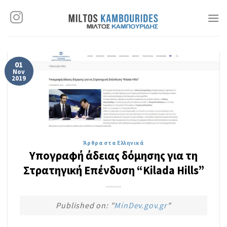
Skip
to
content
01
Nov
2019
Άρθρα στα Ελληνικά
Yπογραφή άδειας δόμησης για τη
Στρατηγική Επένδυση “Kilada Hills”
Published on: "
MinDev.gov.gr
"