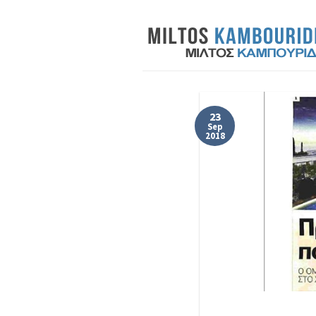
Skip
to
content
23
Sep
2018