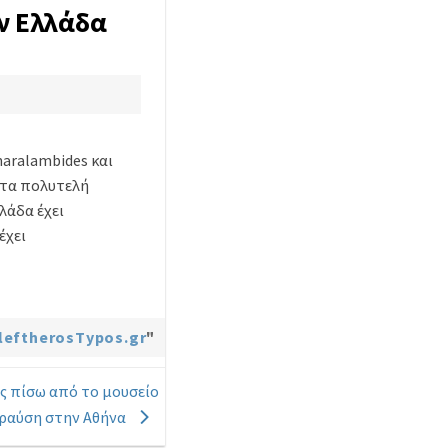
ν Ελλάδα
haralambides και
στα πολυτελή
λάδα έχει
έχει
leftherosTypos.gr
"
ς πίσω από το μουσείο
θραύση στην Αθήνα