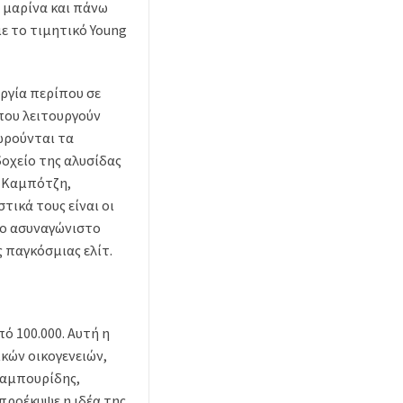
, μαρίνα και πάνω
με το τιμητικό Young
ργία περίπου σε
 που λειτουργούν
ωρούνται τα
οχείο της αλυσίδας
, Καμπότζη,
τικά τους είναι οι
το ασυναγώνιστο
 παγκόσμιας ελίτ.
ό 100.000. Αυτή η
κών οικογενειών,
Καμπουρίδης,
 προέκυψε η ιδέα της