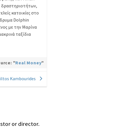
ών δραστηριοτήτων,
λείς κατοικίες στο
ίδρυμα Dolphin
ένος με την Μαρίνα
μακρινά ταξίδια
urce: "
Real Money
"
Miltos Kambourides
stor or director.