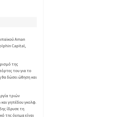
ρωπαϊκού Aman
lphin Capital,
ορισμό της
πόρτες του για το
η θα δώσει ώθηση και
υργία τριών
 και γηπέδου γκολφ.
δης ίδρυσε τη
κό της όχημα είναι