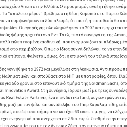
ενοδοχείου Aman στην Ελλάδα. Ο προορισμός αναζητήθηκε ανάμ
ι. Το “απόλυτο μέρος” βρέθηκε στη θέση Κορακιά στο Πόρτο Χέλι
για να συμφωνήσουν οι δύο πλευρές ότι αυτή η τοποθεσία θα απο
junkies. Οι αγορές γης ολοκληρώθηκαν το 2007 και η αρχιτεκτο
θνούς φήμης αρχιτέκτονα Εντ Τατλ, πιστό συνεργάτη της Aman,
ε πολύ εκλεπτυσμένη αισθητική, που εναρμονίζονται πλήρως μέσ
σμό στο περιβάλλον. Όπως ο ίδιος συχνά δηλώνει, το να επενδύ
τικά επίπονο. Φαίνεται, όμως, ότι η επιμονή του τελικά υπερίσχ
ης γεννήθηκε το 1972 και μεγάλωσε στη Λευκωσία. Αντιπροσώπ
 Μαθηματικών και σπούδασε στο MIT με υποτροφίες, όπου έλαβ
κε για δύο χρόνια στο επενδυτικό τμήμα της Goldman Sachs, όπ
l Innovation Award. Στη συνέχεια, ίδρυσε μαζί με τρεις συναδέλ
os Real Estate Partners, ένα επενδυτικό fund, συγκεντρώνοντας 
ίδης μαζί με τον φίλο και συνάδελφο του Πιερ Χαραλαμπίδη, επί
pital, που έφτασε σήμερα να κατέχει 63 εκατ. τ.μ. γης, να ελέγχει
έχει ενεργητικό που ανέρχεται σε 2 δισ. ευρώ. Σταθμό στην επα
ί τη γνωριμία του με τον Άντριαν Ζέκα, τον εμπνευστή και επ