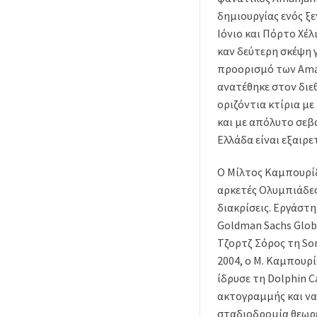
δημιουργίας ενός ξ
Ιόνιο και Πόρτο Χέλ
καν δεύτερη σκέψη 
προορισμό των Aman
ανατέθηκε στον διε
οριζόντια κτίρια μ
και με απόλυτο σεβα
Ελλάδα είναι εξαιρε
Ο Μίλτος Καμπουρίδ
αρκετές Ολυμπιάδες
διακρίσεις. Εργάστη
Goldman Sachs Globa
Τζορτζ Σόρος τη Sor
2004, ο Μ. Καμπουρ
ίδρυσε τη Dolphin Ca
ακτογραμμής και να 
σταδιοδρομία θεωρε