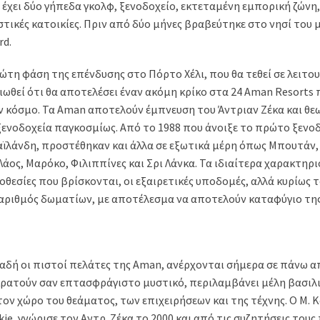
 έχει δύο γήπεδα γκολφ, ξενοδοχείο, εκτεταμένη εμπορική ζώνη
τικές κατοικίες. Πριν από δύο μήνες βραβεύτηκε στο νησί του 
rd.
τη φάση της επένδυσης στο Πόρτο Χέλι, που θα τεθεί σε λειτου
ιωθεί ότι θα αποτελέσει έναν ακόμη κρίκο στα 24 Aman Resorts
ν κόσμο. Τα Aman αποτελούν έμπνευση του Άντριαν Ζέκα και θε
ξενοδοχεία παγκοσμίως. Από το 1988 που άνοιξε το πρώτο ξενοδ
αϊλάνδη, προστέθηκαν και άλλα σε εξωτικά μέρη όπως Μπουτάν
άος, Μαρόκο, Φιλιππίνες και Σρι Λάνκα. Τα ιδιαίτερα χαρακτηρισ
θεσίες που βρίσκονται, οι εξαιρετικές υποδομές, αλλά κυρίως 
ς αριθμός δωματίων, με αποτέλεσμα να αποτελούν καταφύγιο της
αδή οι πιστοί πελάτες της Aman, ανέρχονται σήμερα σε πάνω απ
 κρατούν σαν επτασφράγιστο μυστικό, περιλαμβάνει μέλη βασιλι
ον χώρο του θεάματος, των επιχειρήσεων και της τέχνης. Ο Μ. 
e, γνώρισε τον Αντρ. Ζέκα το 2000 και από τις συζητήσεις τους