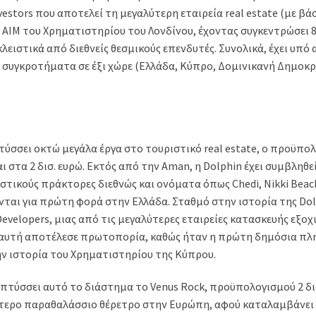
nvestors που αποτελεί τη μεγαλύτερη εταιρεία real estate (με β
ο ΑΙΜ του Χρηματιστηρίου του Λονδίνου, έχοντας συγκεντρώσει 
ειστικά από διεθνείς θεσμικούς επενδυτές. Συνολικά, έχει υπό
 συγκροτήματα σε έξι χώρε (Ελλάδα, Κύπρο, Δομινικανή Δημοκρ
τύσσει οκτώ μεγάλα έργα στο τουριστικό real estate, ο προϋπο
 στα 2 δισ. ευρώ. Εκτός από την Aman, η Dolphin έχει συμβληθεί
τικούς πράκτορες διεθνώς και ονόματα όπως Chedi, Nikki Beach
ονται για πρώτη φορά στην Ελλάδα. Σταθμό στην ιστορία της Do
Developers, μιας από τις μεγαλύτερες εταιρείες κατασκευής εξο
αυτή αποτέλεσε πρωτοπορία, καθώς ήταν η πρώτη δημόσια πλή
ν ιστορία του Χρηματιστηρίου της Κύπρου.
απτύσσει αυτό το διάστημα το Venus Rock, προϋπολογισμού 2 δι
τερο παραθαλάσσιο θέρετρο στην Ευρώπη, αφού καταλαμβάνει 