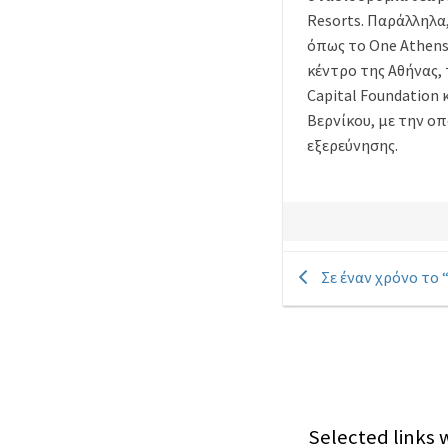
Resorts. Παράλληλα
όπως το One Athens
κέντρο της Αθήνας,
Capital Foundation 
Βερνίκου, με την οπ
εξερεύνησης.
Σε έναν χρόνο το “
Selected links w