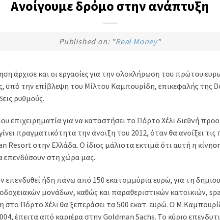
Ανοίγουμε δρόμο στην ανάπτυξη
Published on: "
Real Money
"
ση άρχισε και οι εργασίες για την ολοκλήρωση του πρώτου ευ
ς, υπό την επίβλεψη του Μίλτου Καμπουρίδη, επικεφαλής της Do
δεις ρυθμούς.
ιου επιχειρηματία για να καταστήσει το Πόρτο Χέλι διεθνή προ
γίνει πραγματικότητα την άνοιξη του 2012, όταν θα ανοίξει τις 
 Resort στην Ελλάδα. Ο ίδιος μάλιστα εκτιμά ότι αυτή η κίνησ
να επενδύσουν στη χώρα μας.
υν επενδυθεί ήδη πάνω από 150 εκατομμύρια ευρώ, για τη δημιο
δοχειακών μονάδων, καθώς και παραθεριστικών κατοικιών, spa
 στο Πόρτο Χέλι θα ξεπεράσει τα 500 εκατ. ευρώ. Ο Μ.Καμπουρί
2004, έπειτα από καριέρα στην Goldman Sachs. Το κύριο επενδυτι