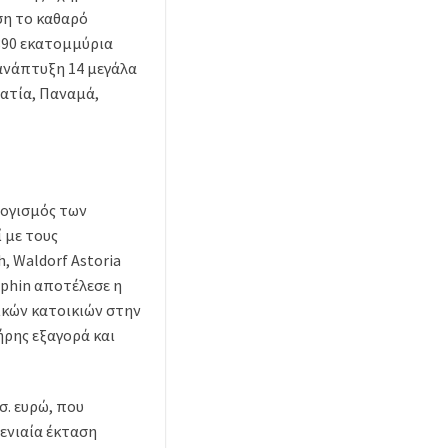
άση το καθαρό
890 εκατομμύρια
 ανάπτυξη 14 μεγάλα
ατία, Παναμά,
λογισμός των
 με τους
, Waldorf Astoria
lphin αποτέλεσε η
χικών κατοικιών στην
ρης εξαγορά και
σ. ευρώ, που
ενιαία έκταση