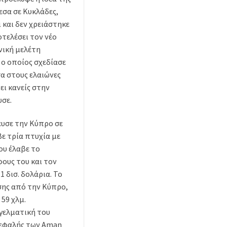
εσα σε Κυκλάδες,
 και δεν χρειάστηκε
τελέσει τον νέο
νική μελέτη
 ο οποίος σχεδίασε
α στους ελαιώνες
ει κανείς στην
υσε.
ευσε την Κύπρο σε
ε τρία πτυχία με
ου έλαβε το
φους του και τον
1 δισ. δολάρια. Το
σης από την Κύπρο,
 59 χλμ.
γγελματική του
ικεφαλής των Aman