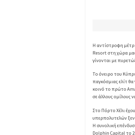
Η αντίστροφη μέτρη
Resort στη χώρα μα
γίνονται με πυρετώ
Το όνειρο του Κύπρ
παγκόσμιας ελίτ θα 
κοινό το πρώτο Aman
σε άλλους ομίλους 
Στο Πόρτο Χέλι έχο
υπερπολυτελών ξενο
Η συνολική επένδυση
Dolphin Capital το 