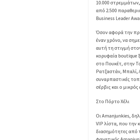
10.000 στρεμμάτων,
από 2.500 παραθερισ
Business Leader Awa
Όσον αφορά την πρώ
έναν χρόνο, να σημε
αυτή τη στιγμή στο
κορυφαία boutique 
στο Πουκέτ, στην Τ
Ρατζαστάν, Μπαλί, Λ
συναρπαστικές τοπο
σέρβις και ο μικρό
Στο Πόρτο Χέλι
Οι Amanjunkies, δηλ
VIP λίστα, που την
διασημότητες από τ
φανατικός Amanjunki