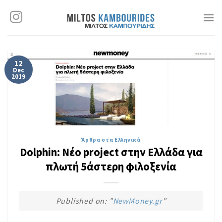
Skip
to
content
12
Dec
2019
Άρθρα στα Ελληνικά
Dolphin: Νέο project στην Ελλάδα για
πλωτή 5άστερη φιλοξενία
Published on: "
NewMoney.gr
"