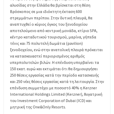
αλυσίδας στην Ελλάδα θα βρίσκεται στη θέση
Βρόσκοπος σε μια ιδιόκτητη έκταση 600
στρεμμάτων περίπου. Στην δυτική πλευρά, θα
αναπτυχθεί ο κύριος όγκος του ξενοδοχείου
αποτελούμενο από κεντρική μονάδα, κτίριο SPA,
κέντρο καταδυτικού τουρισμού, μαρίνα, γήπεδα
τένις και 75 πολυτελή δωμάτια (pavilion)
ξενοδοχείου, ενώ στην ανατολική πλευρά πρόκειται
να κατασκευαστεί περιορισμένος αριθμός
υπερπολυτελών βιλών. Η επένδυση υπερβαίνει τα
150 εκατ. ευρώ και εκτιμάται ότι θα δημιουργήσει
250 θέσεις εργασίας κατά την περίοδο κατασκευής
και 250 νέες θέσεις εργασίας κατά τη λειτουργία. Στην
επένδυση συμμετέχει με ποσοστό 40% η Kerzner
International Holdings Limited (Kerzner), θυγατρική
του Investment Corporation of Dubai (ICD) και
μητρική της One&Only Resorts.