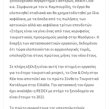
ξενοδοχειακό συγκρότημα 5 αστέρων, Beach Club
κ.α.. Σύμφωνα με τον κ. Καμπουρίδη, το έργο θα
υλοποιηθεί σταδιακά και θα χρηματοδοτηθεί με ίδια
κεφάλαια, με τα έσοδα από τις πωλήσεις των
κατοικιών αλλά και κεφάλαια τρίτων επενδυτών.
«Στόχος είναι να γίνει ένας από τους κορυφαίος
τουριστικούς προορισμούς γκολφ στην Μεσόγειο». Η
έναρξη των κατασκευαστικών εργασιών, δεδομένου
ότι τώρα υλοποιούνται οι αρχαιολογικές τομές,
υπολογίζεται στους πρώτους μήνες του νέου έτους.
Σε πλήρη εξέλιξη είναι αυτή την στιγμή οι εργασίες
για το έτερο τουριστικό project, το One & Only στην
Κέα που αποτελεί και το πρώτο Σύνθετο Τουριστικό
Κατάλυμα στην Ελλάδα. Την κατασκευή του έργου
έχει αναλάβει η REDEX με στόχο το ξενοδοχείο να
είναι έτοιμο το 2021.
Το πρώτο συγκρότημα της υπερπολυτελούς