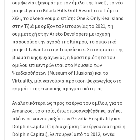
συμφωνία εξαγοράς με τον όμιλο της Invel), το νέο
project για το Kilada Hills Golf Resort στο Πόρτο
Χέλι, το ολοκαίνουριο επίσης One & Only Kea Island
στην Τζιά με ορίζοντα λειτουργίας το 2021, τη
συμμετοχή στην Aristo Developers με ισχυρή
παρουσία στην αγορά της Κύπρου, το οικιστικό
project LaVanta στην Τουρκία κ.α.. Στο κομμάτι της
βιωματικής ψυχαγωγίας, η δραστηριότητα του
ομίλου επικεντρώνεται στο Μουσείο των
Ψευδαισθήσεων (Μuseum of Illusions) και το
Virtuality, μία καινούρια πρόταση ψυχαγωγίας στο
κομμάτι της εικονικής πραγματικότητας.
Αναλυτικότερα ως προς τα έργα του ομίλου, για το
Amanzoe, το οποίο, όπως προαναφέρθηκε, ανήκει
πλέον σε κοινοπραξία των Grivalia Hospitality και
Dolphin Capital (τη διαχείριση του έργου διατηρεί η
Dolphin Capital), λειτουργεί από το 2012, εννέα