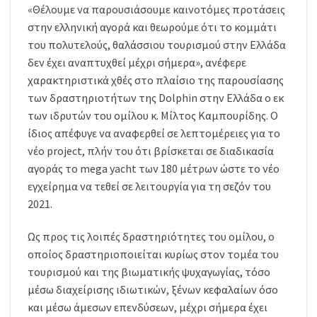
«Θέλουμε να παρουσιάσουμε καινοτόμες προτάσεις
στην ελληνική αγορά και θεωρούμε ότι το κομμάτι
του πολυτελούς, θαλάσσιου τουρισμού στην Ελλάδα
δεν έχει αναπτυχθεί μέχρι σήμερα», ανέφερε
χαρακτηριστικά χθές στο πλαίσιο της παρουσίασης
των δραστηριοτήτων της Dolphin στην Ελλάδα ο εκ
των ιδρυτών του ομίλου κ. Μίλτος Καμπουρίδης. Ο
ίδιος απέφυγε να αναφερθεί σε λεπτομέρειες για το
νέο project, πλήν του ότι βρίσκεται σε διαδικασία
αγοράς το mega yacht των 180 μέτρων ώστε το νέο
εγχείρημα να τεθεί σε λειτουργία για τη σεζόν του
2021.
Ως προς τις λοιπές δραστηριότητες του ομίλου, ο
οποίος δραστηριοποιείται κυρίως στον τομέα του
τουρισμού και της βιωματικής ψυχαγωγίας, τόσο
μέσω διαχείρισης ιδιωτικών, ξένων κεφαλαίων όσο
και μέσω άμεσων επενδύσεων, μέχρι σήμερα έχει