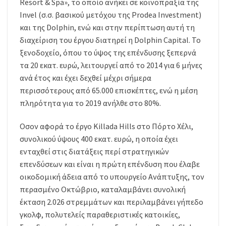
Resort & Spa», το οποίο ανήκει σε κοινοπραξία της
Invel (σ.σ. βασικού μετόχου της Prodea Investment)
και της Dolphin, ενώ και στην περίπτωση αυτή τη
διαχείριση του έργου διατηρεί η Dolphin Capital. Το
ξενοδοχείο, όπου το ύψος της επένδυσης ξεπερνά
τα 20 εκατ. ευρώ, λειτουργεί από το 2014 για 6 μήνες
ανά έτος και έχει δεχθεί μέχρι σήμερα
περισσότερους από 65.000 επισκέπτες, ενώ η μέση
πληρότητα για το 2019 ανήλθε στο 80%.
Οσον αφορά το έργο Killada Hills στο Πόρτο Χέλι,
συνολικού ύψους 400 εκατ. ευρώ, η οποία έχει
ενταχθεί στις διατάξεις περί στρατηγικών
επενδύσεων και είναι η πρώτη επένδυση που έλαβε
οικοδομική άδεια από το υπουργείο Ανάπτυξης, τον
περασμένο Οκτώβριο, καταλαμβάνει συνολική
έκταση 2.026 στρεμμάτων και περιλαμβάνει γήπεδο
γκολφ, πολυτελείς παραθεριστικές κατοικίες,