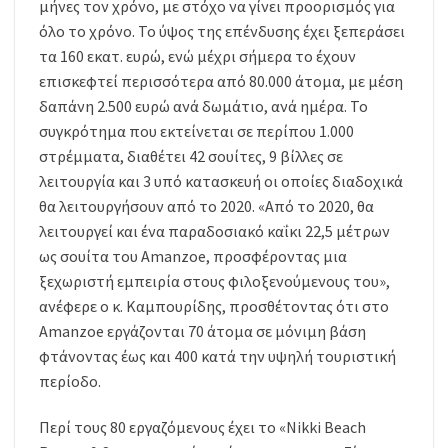
μήνες τον χρόνο, με στόχο να γίνει προορισμός για
όλο το χρόνο. Το ύψος της επένδυσης έχει ξεπεράσει
τα 160 εκατ. ευρώ, ενώ μέχρι σήμερα το έχουν
επισκεφτεί περισσότερα από 80.000 άτομα, με μέση
δαπάνη 2.500 ευρώ ανά δωμάτιο, ανά ημέρα. Το
συγκρότημα που εκτείνεται σε περίπου 1.000
στρέμματα, διαθέτει 42 σουίτες, 9 βίλλες σε
λειτουργία και 3 υπό κατασκευή οι οποίες διαδοχικά
θα λειτουργήσουν από το 2020. «Από το 2020, θα
λειτουργεί και ένα παραδοσιακό καΐκι 22,5 μέτρων
ως σουίτα του Amanzoe, προσφέροντας μια
ξεχωριστή εμπειρία στους φιλοξενούμενους του»,
ανέφερε ο κ. Καμπουρίδης, προσθέτοντας ότι στο
Amanzoe εργάζονται 70 άτομα σε μόνιμη βάση
φτάνοντας έως και 400 κατά την υψηλή τουριστική
περίοδο.
Περί τους 80 εργαζόμενους έχει το «Nikki Beach