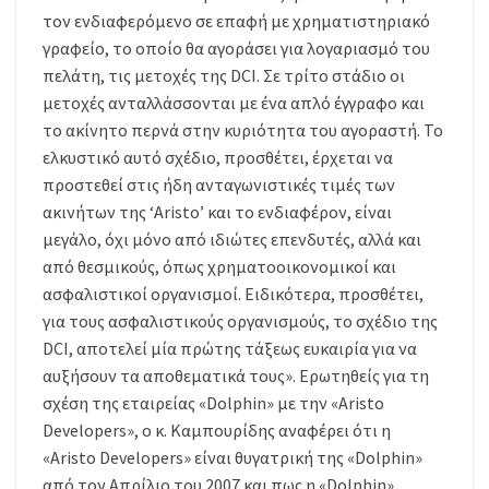
τον ενδιαφερόμενο σε επαφή με χρηματιστηριακό
γραφείο, το οποίο θα αγοράσει για λογαριασμό του
πελάτη, τις μετοχές της DCI. Σε τρίτο στάδιο οι
μετοχές ανταλλάσσονται με ένα απλό έγγραφο και
το ακίνητο περνά στην κυριότητα του αγοραστή. Το
ελκυστικό αυτό σχέδιο, προσθέτει, έρχεται να
προστεθεί στις ήδη ανταγωνιστικές τιμές των
ακινήτων της ‘Aristo’ και το ενδιαφέρον, είναι
μεγάλο, όχι μόνο από ιδιώτες επενδυτές, αλλά και
από θεσμικούς, όπως χρηματοοικονομικοί και
ασφαλιστικοί οργανισμοί. Ειδικότερα, προσθέτει,
για τους ασφαλιστικούς οργανισμούς, το σχέδιο της
DCI, αποτελεί μία πρώτης τάξεως ευκαιρία για να
αυξήσουν τα αποθεματικά τους». Ερωτηθείς για τη
σχέση της εταιρείας «Dolphin» με την «Aristo
Developers», ο κ. Καμπουρίδης αναφέρει ότι η
«Aristo Developers» είναι θυγατρική της «Dolphin»
από τον Απρίλιο του 2007 και πως η «Dolphin»