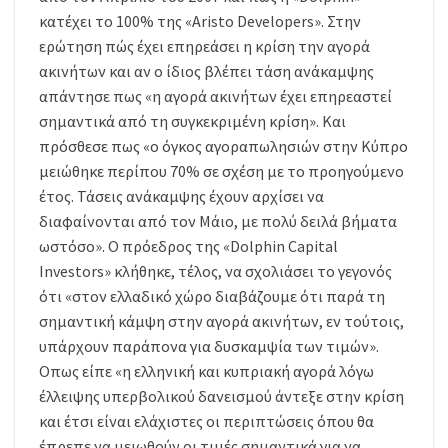
κατέχει το 100% της «Aristo Developers». Στην
ερώτηση πώς έχει επηρεάσει η κρίση την αγορά
ακινήτων και αν ο ίδιος βλέπει τάση ανάκαμψης
απάντησε πως «η αγορά ακινήτων έχει επηρεαστεί
σημαντικά από τη συγκεκριμένη κρίση». Και
πρόσθεσε πως «ο όγκος αγοραπωλησιών στην Κύπρο
μειώθηκε περίπου 70% σε σχέση με το προηγούμενο
έτος. Τάσεις ανάκαμψης έχουν αρχίσει να
διαφαίνονται από τον Μάιο, με πολύ δειλά βήματα
ωστόσο». Ο πρόεδρος της «Dolphin Capital
Investors» κλήθηκε, τέλος, να σχολιάσει το γεγονός
ότι «στον ελλαδικό χώρο διαβάζουμε ότι παρά τη
σημαντική κάμψη στην αγορά ακινήτων, εν τούτοις,
υπάρχουν παράπονα για δυσκαμψία των τιμών».
Οπως είπε «η ελληνική και κυπριακή αγορά λόγω
έλλειψης υπερβολικού δανεισμού άντεξε στην κρίση
και έτσι είναι ελάχιστες οι περιπτώσεις όπου θα
έπρεπε να μειωθούν οι τιμές σημαντικά για να