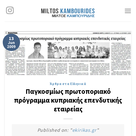
Skip
to
content
13
Jun
2009
Άρθρα στα Ελληνικά
Παγκοσμίως πρωτοποριακό
πρόγραμμα κυπριακής επενδυτικής
εταιρείας
Published on: "
ekirikas.gr
"